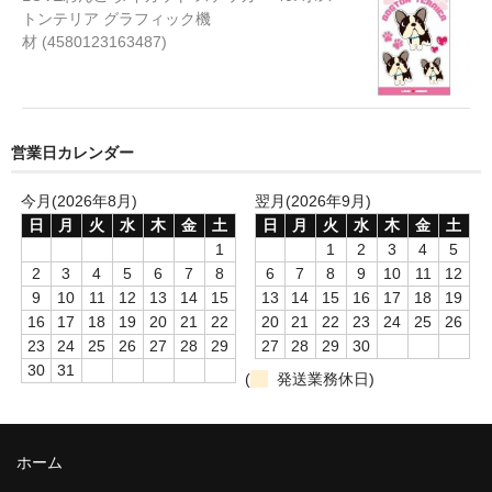
トンテリア グラフィック機
ソーセージ
材 (4580123163487)
チップス スナック
チーズ
営業日カレンダー
ビスケット クッキー
今月(2026年8月)
翌月(2026年9月)
ふりかけ トッピング
日
月
火
水
木
金
土
日
月
火
水
木
金
土
1
1
2
3
4
5
フリーズドライ
2
3
4
5
6
7
8
6
7
8
9
10
11
12
9
10
11
12
13
14
15
13
14
15
16
17
18
19
ボーロ
16
17
18
19
20
21
22
20
21
22
23
24
25
26
23
24
25
26
27
28
29
27
28
29
30
レトルト
30
31
(
発送業務休日)
骨
煮干し
ホーム
ガム