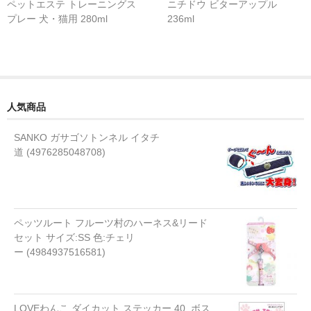
ペットエステ トレーニングス
ニチドウ ビターアップル
流動食
プレー 犬・猫用 280ml
236ml
ミルク 水
液体タイプ
粉末タイプ
人気商品
ゼリータイプ
SANKO ガサゴソトンネル イタチ
道 (4976285048708)
水
おやつ
アイスクリーム
ペッツルート フルーツ村のハーネス&リード
セット サイズ:SS 色:チェリ
ケーキ
ー (4984937516581)
ジャーキー
ゼリー
LOVEわんこ ダイカット ステッカー 40. ボス