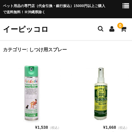
ペット用品の専門店（代金引換・銀行振込）15000円以上ご購入
で送料無料！※沖縄県除く
0
イーピッコロ
ホーム
カテゴリー:
しつけ用スプレー
犬用品
ドッグフード
ドライフード
セミモイストフード
ウエットフード 缶詰
離乳食
¥1,538
¥1,668
（税込）
（税込）