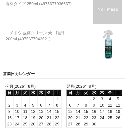
流動食
香料タイプ 250ml (4975677036637)
ミルク 水
液体タイプ
ニチドウ 皮膚クリーン 犬・猫用
200ml (4975677042621)
粉末タイプ
ゼリータイプ
水
営業日カレンダー
おやつ
今月(2026年8月)
翌月(2026年9月)
アイスクリーム
日
月
火
水
木
金
土
日
月
火
水
木
金
土
1
1
2
3
4
5
ケーキ
2
3
4
5
6
7
8
6
7
8
9
10
11
12
9
10
11
12
13
14
15
13
14
15
16
17
18
19
ジャーキー
16
17
18
19
20
21
22
20
21
22
23
24
25
26
ゼリー
23
24
25
26
27
28
29
27
28
29
30