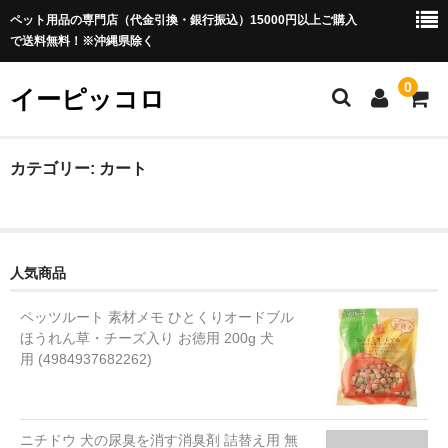
ペット用品の専門店（代金引換・銀行振込）15000円以上ご購入
で送料無料！※沖縄県除く
0
イーピッコロ
ホーム
カテゴリー:
カート
犬用品
ドッグフード
人気商品
ドライフード
ペッツルート 素材メモ ひとくりオードブル
セミモイストフード
ほうれん草・チーズ入り お徳用 200g 犬
用 (4984937682262)
ウエットフード 缶詰
離乳食
ニチドウ 犬の尿臭を消す消臭剤 詰替え用 無