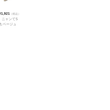
¥1,921
（税込）
 ニャンてS
色:ベージュ