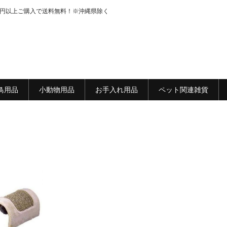
0円以上ご購入で送料無料！※沖縄県除く
鳥用品
小動物用品
お手入れ用品
ペット関連雑貨