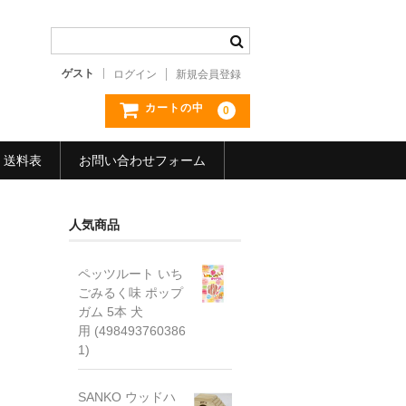
ゲスト
ログイン
新規会員登録
カートの中
0
送料表
お問い合わせフォーム
人気商品
ペッツルート いち
ごみるく味 ポップ
ガム 5本 犬
用 (498493760386
1)
SANKO ウッドハ