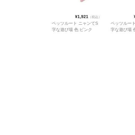
¥1,921
（税込）
ペッツルート ニャンてS
ペッツルート
字な遊び場 色:ピンク
字な遊び場 