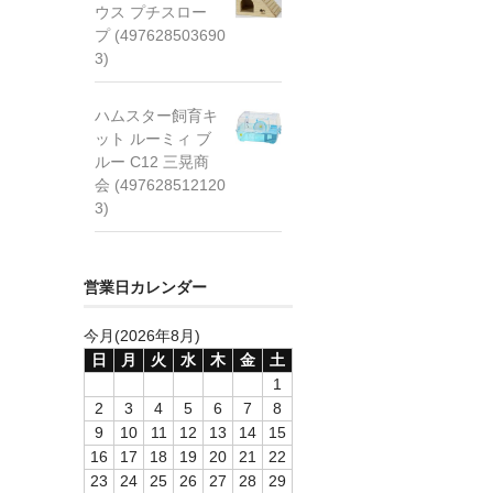
ウス プチスロー
プ (497628503690
3)
ハムスター飼育キ
ット ルーミィ ブ
ルー C12 三晃商
会 (497628512120
3)
営業日カレンダー
今月(2026年8月)
日
月
火
水
木
金
土
1
2
3
4
5
6
7
8
9
10
11
12
13
14
15
16
17
18
19
20
21
22
23
24
25
26
27
28
29