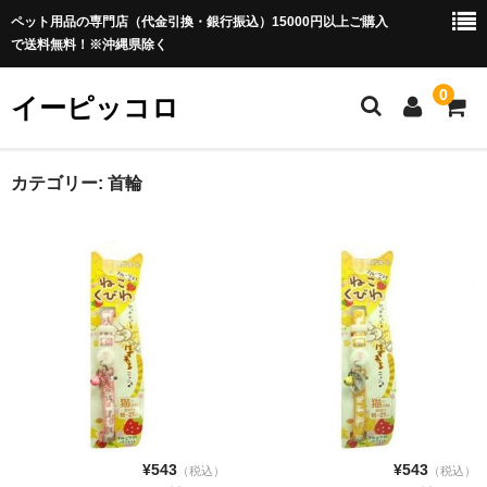
ペット用品の専門店（代金引換・銀行振込）15000円以上ご購入
で送料無料！※沖縄県除く
0
イーピッコロ
ホーム
カテゴリー:
首輪
犬用品
ドッグフード
ドライフード
セミモイストフード
ウエットフード 缶詰
離乳食
¥543
¥543
（税込）
（税込）