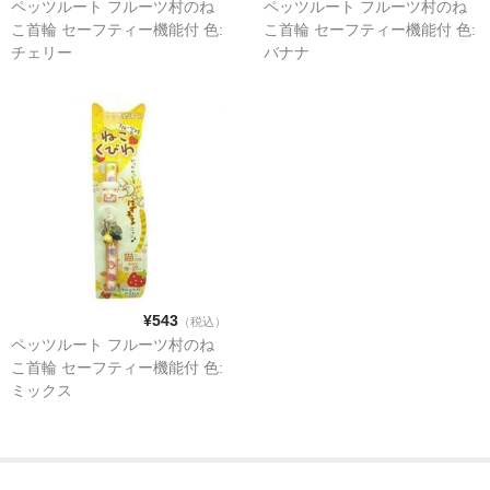
ペッツルート フルーツ村のね
ペッツルート フルーツ村のね
流動食
こ首輪 セーフティー機能付 色:
こ首輪 セーフティー機能付 色:
チェリー
バナナ
ミルク 水
液体タイプ
粉末タイプ
ゼリータイプ
水
おやつ
¥543
（税込）
アイスクリーム
ペッツルート フルーツ村のね
こ首輪 セーフティー機能付 色:
ケーキ
ミックス
ジャーキー
ゼリー