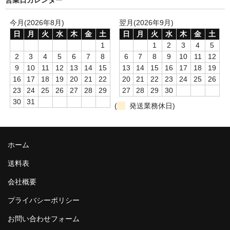
その他おやつ
今月(2026年8月)
翌月(2026年9月)
日
月
火
水
木
金
土
日
月
火
水
木
金
土
サプリメント
1
1
2
3
4
5
2
3
4
5
6
7
8
6
7
8
9
10
11
12
栄養補助
9
10
11
12
13
14
15
13
14
15
16
17
18
19
16
17
18
19
20
21
22
20
21
22
23
24
25
26
骨 関節ケア
23
24
25
26
27
28
29
27
28
29
30
30
31
(
発送業務休日)
整腸対策
皮膚 被毛ケア
ホーム
食事用品
送料表
給餌器 自動給餌器
会社概要
給水器
プライバシーポリシー
食器 フードボール
お問い合わせフォーム