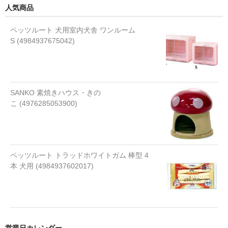
人気商品
ソーセージ
ペッツルート 犬用室内犬舎 ワンルーム
チップス スナック
S (4984937675042)
チーズ
ビスケット クッキー
SANKO 素焼きハウス・きの
ふりかけ トッピング
こ (4976285053900)
フリーズドライ
ボーロ
ペッツルート トラッドホワイトガム 棒型 4
レトルト
本 犬用 (4984937602017)
骨
煮干し
ガム
営業日カレンダー