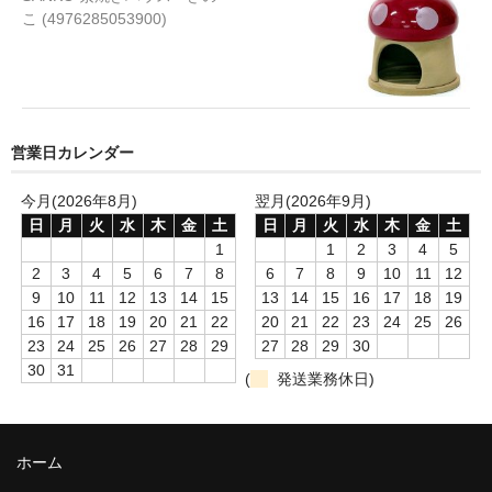
こ (4976285053900)
ソーセージ
チップス スナック
チーズ
営業日カレンダー
ビスケット クッキー
今月(2026年8月)
翌月(2026年9月)
ふりかけ トッピング
日
月
火
水
木
金
土
日
月
火
水
木
金
土
1
1
2
3
4
5
フリーズドライ
2
3
4
5
6
7
8
6
7
8
9
10
11
12
9
10
11
12
13
14
15
13
14
15
16
17
18
19
ボーロ
16
17
18
19
20
21
22
20
21
22
23
24
25
26
23
24
25
26
27
28
29
27
28
29
30
レトルト
30
31
(
発送業務休日)
骨
煮干し
ホーム
ガム