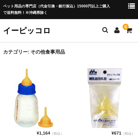
ペット用品の専門店（代金引換・銀行振込）15000円以上ご購入
で送料無料！※沖縄県除く
0
イーピッコロ
ホーム
カテゴリー:
その他食事用品
犬用品
ドッグフード
ドライフード
セミモイストフード
ウエットフード 缶詰
離乳食
¥1,164
¥671
（税込）
（税込）