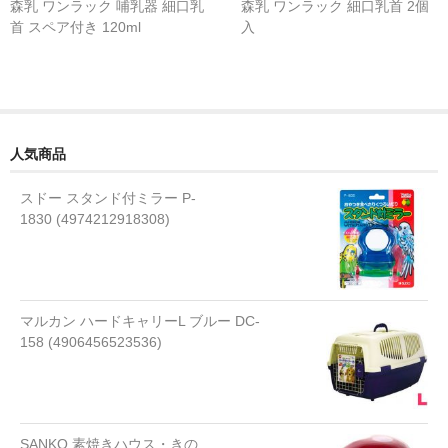
森乳 ワンラック 哺乳器 細口乳
森乳 ワンラック 細口乳首 2個
流動食
首 スペア付き 120ml
入
ミルク 水
液体タイプ
粉末タイプ
人気商品
ゼリータイプ
スドー スタンド付ミラー P-
1830 (4974212918308)
水
おやつ
アイスクリーム
マルカン ハードキャリーL ブルー DC-
158 (4906456523536)
ケーキ
ジャーキー
ゼリー
SANKO 素焼きハウス・きの