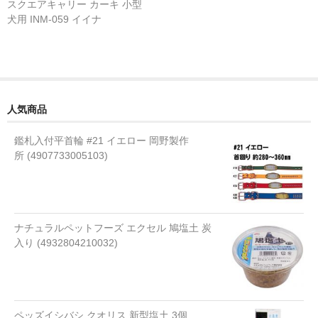
スクエアキャリー カーキ 小型
流動食
犬用 INM-059 イイナ
ミルク 水
液体タイプ
粉末タイプ
人気商品
ゼリータイプ
鑑札入付平首輪 #21 イエロー 岡野製作
所 (4907733005103)
水
おやつ
アイスクリーム
ナチュラルペットフーズ エクセル 鳩塩土 炭
入り (4932804210032)
ケーキ
ジャーキー
ゼリー
ペッズイシバシ クオリス 新型塩土 3個