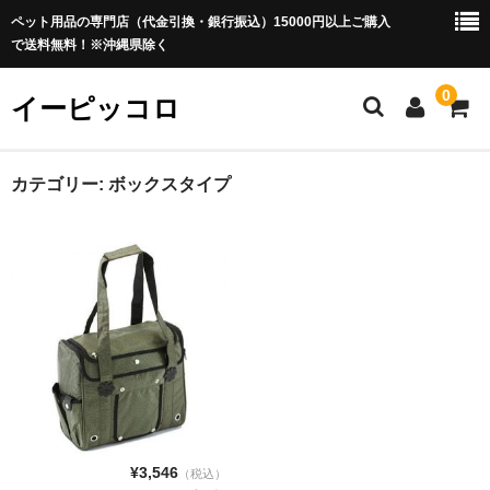
ペット用品の専門店（代金引換・銀行振込）15000円以上ご購入
で送料無料！※沖縄県除く
0
イーピッコロ
ホーム
カテゴリー:
ボックスタイプ
犬用品
ドッグフード
ドライフード
セミモイストフード
ウエットフード 缶詰
離乳食
¥3,546
（税込）