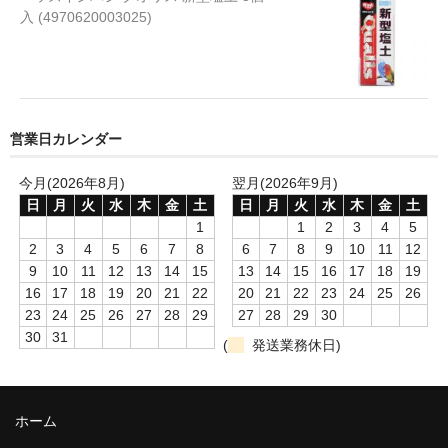
入 (4970620003025)
ソーセージ
チップス スナック
チーズ
営業日カレンダー
ビスケット クッキー
今月(2026年8月)
翌月(2026年9月)
ふりかけ トッピング
日
月
火
水
木
金
土
日
月
火
水
木
金
土
1
1
2
3
4
5
フリーズドライ
2
3
4
5
6
7
8
6
7
8
9
10
11
12
9
10
11
12
13
14
15
13
14
15
16
17
18
19
ボーロ
16
17
18
19
20
21
22
20
21
22
23
24
25
26
23
24
25
26
27
28
29
27
28
29
30
レトルト
30
31
(
発送業務休日)
骨
煮干し
ホーム
ガム